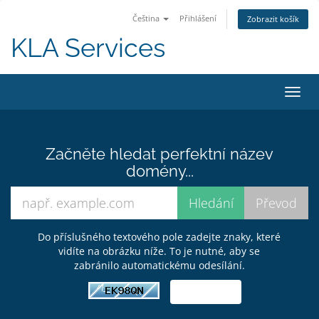
Čeština
Přihlášení
Zobrazit košík
KLA Services
Přep
navig
Začněte hledat perfektní název
domény...
Do příslušného textového pole zadejte znaky, které
vidíte na obrázku níže. To je nutné, aby se
zabránilo automatickému odesílání.