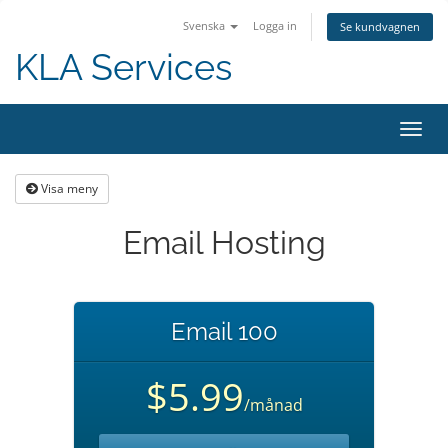
Svenska
Logga in
Se kundvagnen
KLA Services
Växla
navig
Visa meny
Email Hosting
Email 100
$5.99
/månad