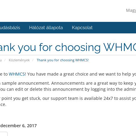
Mag
udásbázis
Hálózat állapota
Kapcsolat
ank you for choosing WHM
u
Közlemények
Thank you for choosing WHMCS!
e to
WHMCS
! You have made a great choice and we want to help yo
 a sample announcement. Announcements are a great way to keep 
 You can edit or delete this announcement by logging into the admi
y point you get stuck, our support team is available 24x7 to assist y
nce.
 december 6, 2017