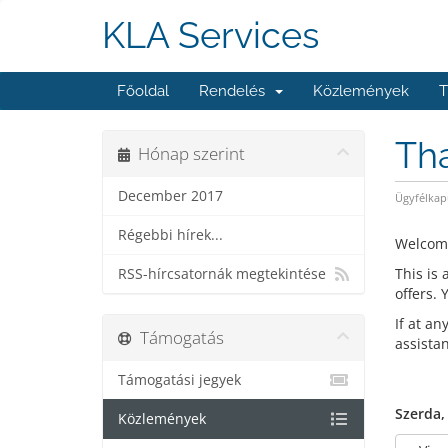
KLA Services
Főoldal
Rendelés
Közlemények
T
Th
Hónap szerint
December 2017
Ügyfélkap
Régebbi hírek...
Welcom
This is
RSS-hírcsatornák megtekintése
offers.
If at an
Támogatás
assista
Támogatási jegyek
Szerda,
Közlemények