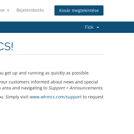
yar
Bejelentkezés
Kosár megtekintése
Fiók
CS!
u get up and running as quickly as possible.
your customers informed about news and special
n area and navigating to
Support > Announcements
.
ou. Simply visit
www.whmcs.com/support
to request